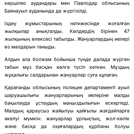
көршілес аудандары мен Павлодар облысының
Баянауыл ауданында да жүргізілді.
Іздеу жұмыстарының нәтижесінде жоғалған
жылқылар анықталды. Көлдердің бірінен 47
жылқының өлексесі табылды. Жануарлардың иелері
өз малдарын таныды.
Алдын ала болжам бойынша түнде далада жүрген
табын мұз басқан көлге түсіп кеткен. Мұздың
жұқалығы салдарынан жануарлар суға құлаған.
Қарағанды облысының полиция департаменті ауыл
шаруашылығы жануарларының иелеріне малды
бақылауда ұстаудың маңыздылығын ескертеді.
Малдың қараусыз жайылуы қайғылы жағдайларға
әкелуі мүмкін: жануарлар ұрлықтың, жол-көлік
және басқа да оқиғалардың құрбаны болуы