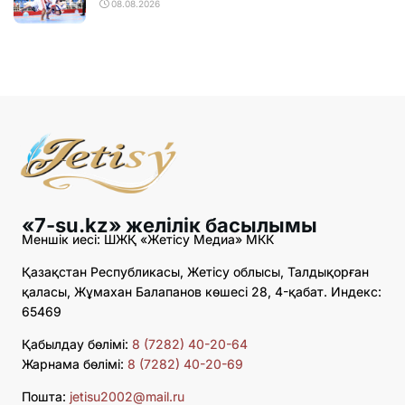
08.08.2026
«7-su.kz» желілік басылымы
Меншік иесі: ШЖҚ «Жетісу Медиа» МКК
Қазақстан Республикасы, Жетісу облысы, Талдықорған
қаласы, Жұмахан Балапанов көшесі 28, 4-қабат. Индекс:
65469
Қабылдау бөлімі:
8 (7282) 40-20-64
Жарнама бөлімі:
8 (7282) 40-20-69
Пошта:
jetisu2002@mail.ru