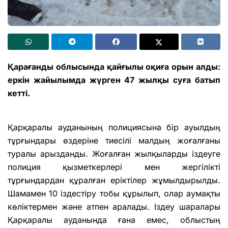
Қарағанды облысында қайғылы оқиға орын алды:
еркін жайылымда жүрген 47 жылқы суға батып
кетті.
Қарқаралы ауданының полициясына бір ауылдың
тұрғындары өздеріне тиесілі малдың жоғалғаны
туралы арызданды. Жоғалған жылқыларды іздеуге
полиция қызметкерлері мен жергілікті
тұрғындардан құралған еріктілер жұмылдырылды.
Шамамен 10 іздестіру тобы құрылып, олар аумақты
көліктермен және атпен аралады. Іздеу шаралары
Қарқаралы ауданында ғана емес, облыстың