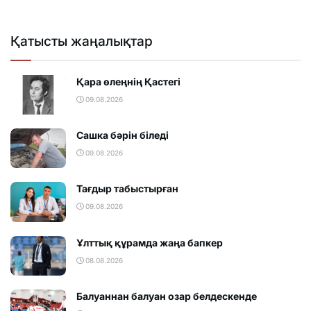
Қатысты жаңалықтар
Қара өлеңнің Қастегі
09.08.2026
Сашка бәрін біледі
09.08.2026
Тағдыр табыстырған
09.08.2026
Ұлттық құрамда жаңа бапкер
08.08.2026
Балуаннан балуан озар белдескенде