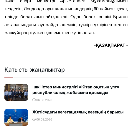
және спорт министрі Арыстанбек Мұхамедиұлымен
кездесіп, Лондонда орындалатын әндердің 60 пайызы қазақ
тілінде болатынын айтқан еді. Одан бөлек, әншіні Британ
астанасындағы әуежайда әлемнің түкпір-түкпірінен келген
жанкүйерлері үлкен қошеметпен күтіп алған.
«ҚАЗАҚПАРАТ»
Қатысты жаңалықтар
Ішкі істер министрлігі «Кітап оқитын ұлт»
республикалық жобасына қосылды
06.08.2026
Жетісудағы вегетациялық кезеңнің барысы
06.08.2026