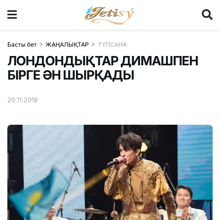
Басты бет
ЖАҢАЛЫҚТАР
ТҮПСАНА
ЛОНДОНДЫҚТАР ДИМАШПЕН
БІРГЕ ӘН ШЫРҚАДЫ
20.11.2018