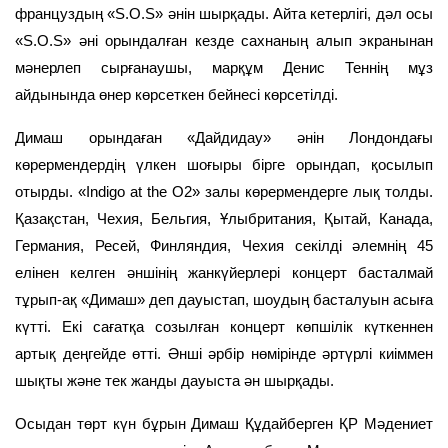
француздың «S.O.S» әнін шырқады. Айта кетерлігі, дәл осы
«S.O.S» әні орындалған кезде сахнаның алып экранынан
мәнерлеп сырғанаушы, марқұм Денис Теннің мұз
айдынында өнер көрсеткен бейнесі көрсетілді.
Димаш орындаған «Дайдидау» әнін Лондондағы
көрермендердің үлкен шоғыры бірге орындап, қосылып
отырды. «Indigo at the O2» залы көрермендерге лық толды.
Қазақстан, Чехия, Бельгия, Ұлыбритания, Қытай, Канада,
Германия, Ресей, Финляндия, Чехия секілді әлемнің 45
елінен келген әншінің жанкүйерлері концерт басталмай
тұрып-ақ «Димаш» деп дауыстап, шоудың басталуын асыға
күтті. Екі сағатқа созылған концерт көпшілік күткеннен
артық деңгейде өтті. Әнші әрбір нөмірінде әртүрлі киіммен
шықты және тек жанды дауыста ән шырқады.
Осыдан төрт күн бұрын Димаш Құдайберген ҚР Мәдениет