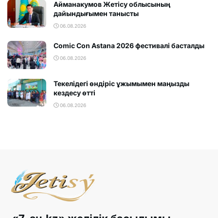
Айманакумов Жетісу облысының
дайындығымен танысты
06.08.2026
Comic Con Astana 2026 фестивалi басталды
06.08.2026
Текелідегі өндіріс ұжымымен маңызды
кездесу өтті
06.08.2026