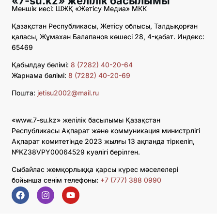
«7-su.kz» желілік басылымы
Меншік иесі: ШЖҚ «Жетісу Медиа» МКК
Қазақстан Республикасы, Жетісу облысы, Талдықорған
қаласы, Жұмахан Балапанов көшесі 28, 4-қабат. Индекс:
65469
Қабылдау бөлімі:
8 (7282) 40-20-64
Жарнама бөлімі:
8 (7282) 40-20-69
Пошта:
jetisu2002@mail.ru
«www.7-su.kz» желілік басылымы Қазақстан
Республикасы Ақпарат және коммуникация министрлігі
Ақпарат комитетінде 2023 жылғы 13 ақпанда тіркеліп,
№KZ38VPY00064529 куәлігі берілген.
Сыбайлас жемқорлыққа қарсы күрес мәселелері
бойынша сенім телефоны:
+7 (777) 388 0990