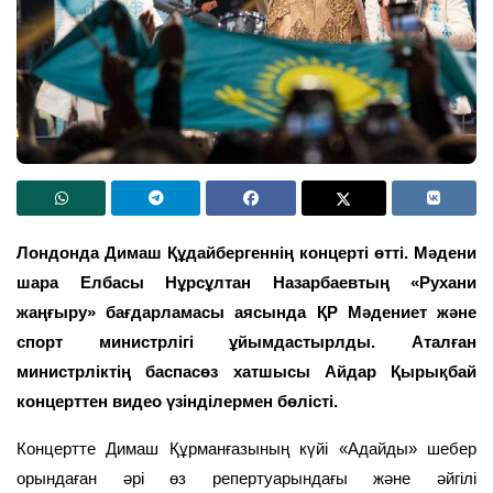
Лондонда Димаш Құдайбергеннің концерті өтті. Мәдени
шара Елбасы Нұрсұлтан Назарбаевтың «Рухани
жаңғыру» бағдарламасы аясында ҚР Мәдениет және
спорт министрлігі ұйымдастырлды. Аталған
министрліктің баспасөз хатшысы Айдар Қырықбай
концерттен видео үзінділермен бөлісті.
Концертте Димаш Құрманғазының күйі «Адайды» шебер
орындаған әрі өз репертуарындағы және әйгілі