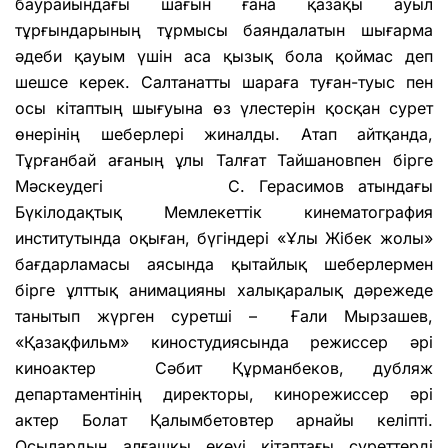
баурайындағы шағын ғана қазақы ауыл
тұрғындарының тұрмысы баяндалатын шығар­ма
әдеби қауым үшін аса қызық бола қоймас деп
шешсе керек. Салтанатты шараға ту­ған-туыс пен
осы кітаптың шы­ғуына өз үлестерін қосқан су­рет
өнерінің шеберлері жи­налды. Атап айтқанда,
Тұрғанбай ағаның ұлы Талғат Тайшановпен бірге
Мәскеудегі С. Герасимов атындағы
Бүкілодақтық Мемлекеттік кинематография
институтында оқыған, бүгіндері «Ұлы Жібек жолы»
бағдарламасы аясында қытайлық шеберлермен
бірге ұлттық анимацияны халықаралық дәрежеде
танытып жүрген суретші – Ғали Мырзашев,
«Қазақфильм» киностудиясында режиссер әрі
киноактер Сәбит Құрманбеков, дубляж
департаментінің директоры, кинорежиссер әрі
актер Болат Қалымбетовтер арнайы келіпті.
Осылардың алғашқы екеуі кітаптағы суреттерді