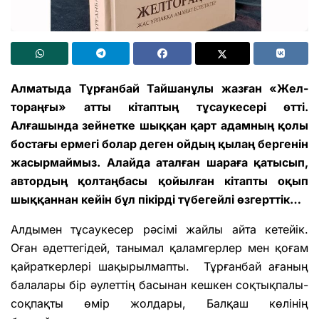
Алматыда Тұрғанбай Тайшанұлы жазған «Жел­
тораңғы» атты кітаптың тұсаукесері өтті.
Алғашында зейнетке шыққан қарт адамның қолы
бостағы ермегі болар деген ойдың қылаң бергенін
жасырмаймыз. Алайда аталған шараға қатысып,
автордың қолтаңбасы қойылған кітапты оқып
шыққаннан кейін бұл пікірді түбегейлі өзгерттік…
Алдымен тұсаукесер рәсімі жайлы айта кетейік.
Оған әдеттегідей, танымал қаламгерлер мен қоғам
қайраткерлері шақырылмапты. Тұрғанбай ағаның
балалары бір әулеттің басынан кешкен соқтықпалы-
соқпақты өмір жолдары, Балқаш көлінің