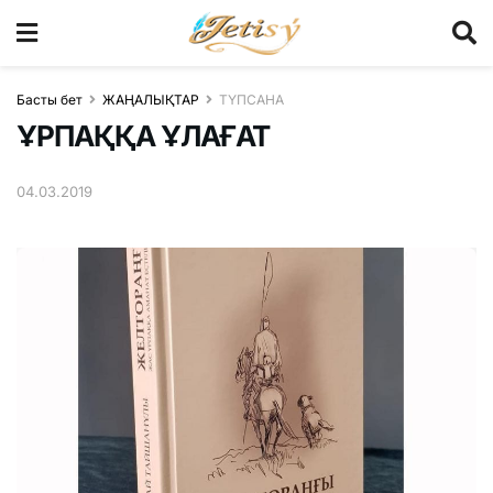
Басты бет
ЖАҢАЛЫҚТАР
ТҮПСАНА
ҰРПАҚҚА ҰЛАҒАТ
04.03.2019