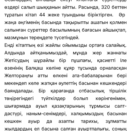
өздері салып шыққанын айтты. Расында, 320 беттен
тұратын кітап 44 жеке туындыны біріктірген. Әр
жаңа әңгіменің басында тақырыпты ашатын қолмен
салынған суреттер басылымның бағасын айшықтап,
мазмұнын тереңдете түсетіндей.
Енді кітаптың өзі жайлы ойымызды ортаға салайық.
Алдында айтқанымыздай, мұнда жер жаннаты
Жетісудың шұрайлы бір пұшпағы, қасиетті Іле
өзенінің Балқаш көліне құяр тұсында орналасқан
Желтораңғы атты өлкені ата-бабаларынан бері
мекендеп келе жатқан әулеттің басынан кешкендері
баяндалады. Бір қарағанда отбасылық тіршілік
төңірегіндегі түйткілдер болып көрінгенімен,
шығармада ауыл қазақтарының тұрмысы салт-
дәстүрі, наным-сенімдері, халқымыздың басынан
кешкен ауыр да азапты тарихы, зұлматты
жылдардың ел басына салған ауыртпалығы, соның