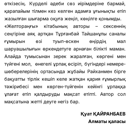
өткізесің. Күрделі әдеби сөз иірімдеріне бармай,
қарапайым тілмен кез келген адамға ұғынықты етіп
жазылған шығарма оқуға жеңіл, көңілге қонымды.
«Желтораңғы» кітабының авторы – сексеннің
сеңгіріне аяқ артқан Тұрғанбай Тайшанұлы саналы
ғұмырын өзі туып-өскен өңірдің мал
шаруашылығын өркендетуге арнаған білікті маман.
Алайда тумысынан зерек жаралған, көргені мен
түйгені мол, өнегелі ұрпақ өсіріп, бүгіндері немере-
шөберелерінің ортасында жұбайы Райханмен бірге
бақуатты тірлік кешіп келе жатқан қария ғұмырлық
тәжірибесі мен көрген-түйгенін кейінгі ұрпаққа
ұлағат етіп қалдыруды мақсат етіпті. Автор сол
мақсатына жетті деуге негіз бар.
Қуат ҚАЙРАНБАЕВ
Алматы қаласы