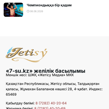
Чемпиондыққа бір қадам
08.08.2026
«7-su.kz» желілік басылымы
Меншік иесі: ШЖҚ «Жетісу Медиа» МКК
Қазақстан Республикасы, Жетісу облысы, Талдықорған
қаласы, Жұмахан Балапанов көшесі 28, 4-қабат. Индекс:
65469
Қабылдау бөлімі:
8 (7282) 40-20-64
Жарнама бөлімі:
8 (7282) 40-20-69