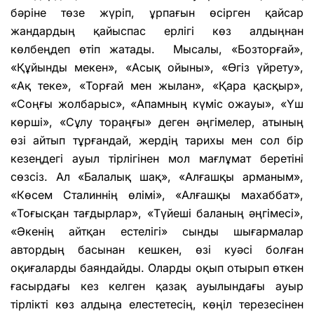
бәріне төзе жүріп, ұрпағын өсірген қайсар
жандардың қайыспас ерлігі көз алдыңнан
көлбеңдеп өтіп жатады. Мысалы, «Бозторғай»,
«Құйынды мекен», «Асық ойыны», «Өгіз үйрету»,
«Ақ теке», «Торғай мен жылан», «Қара қасқыр»,
«Соңғы жолбарыс», «Апамның күміс ожауы», «Үш
көрші», «Сұлу тораңғы» деген әңгімелер, атының
өзі айтып тұрғандай, жердің тарихы мен сол бір
кезеңдегі ауыл тірлігінен мол мағлұмат беретіні
сөзсіз. Ал «Балалық шақ», «Алғашқы арманым»,
«Көсем Сталиннің өлімі», «Алғашқы махаббат»,
«Тоғысқан тағдырлар», «Түйеші баланың әңгімесі»,
«Әкенің айтқан естелігі» сынды шығармалар
автордың басынан кешкен, өзі куәсі болған
оқиғаларды баяндайды. Оларды оқып отырып өткен
ғасырдағы кез келген қазақ ауылындағы ауыр
тірлікті көз алдыңа елестетесің, көңіл терезесінен