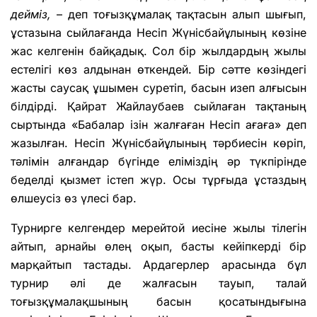
дейміз,
– деп тоғызқұмалақ тақтасын алып шығып,
ұстазына сыйлағанда Несіп Жүнісбайұлының көзіне
жас келгенін байқадық. Сол бір жылдардың жылы
естелігі көз алдынан өткендей. Бір сәтте көзіндегі
жасты саусақ ұшымен суретіп, басын изеп алғысын
білдірді. Қайрат Жайлаубаев сыйлаған тақтаның
сыртында «Бабалар ізін жалғаған Несіп ағаға» деп
жазылған. Несіп Жүнісбайұлының тәрбиесін көріп,
тәлімін алғандар бүгінде еліміздің әр түкпірінде
беделді қызмет істеп жүр. Осы тұрғыда ұстаздың
өлшеусіз өз үлесі бар.
Турнирге келгендер мерейтой иесіне жылы тілегін
айтып, арнайы өлең оқып, басты кейіпкерді бір
марқайтып тастады. Ардагерлер арасында бұл
турнир әлі де жалғасын тауып, талай
тоғызқұмалақшының басын қосатындығына