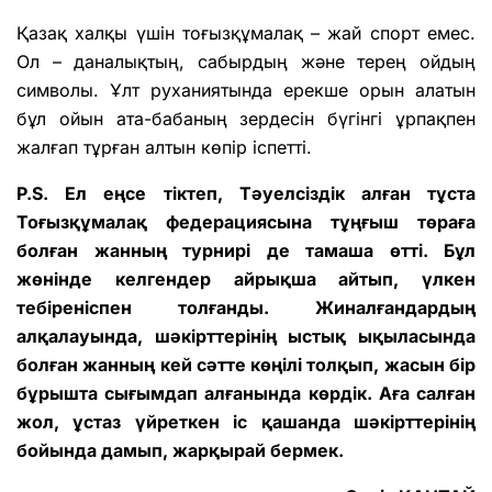
Қазақ халқы үшін тоғызқұмалақ – жай спорт емес.
Ол – даналықтың, сабырдың және терең ойдың
символы. Ұлт руханиятында ерекше орын алатын
бұл ойын ата-бабаның зердесін бүгінгі ұрпақпен
жалғап тұрған алтын көпір іспетті.
P.S. Ел еңсе тіктеп, Тәуелсіздік алған тұста
Тоғызқұмалақ федерациясына тұңғыш төраға
болған жанның турнирі де тамаша өтті. Бұл
жөнінде келгендер айрықша айтып, үлкен
тебіреніспен толғанды. Жиналғандардың
алқалауында, шәкірттерінің ыстық ықыласында
болған жанның кей сәтте көңілі толқып, жасын бір
бұрышта сығымдап алғанында көрдік. Аға салған
жол, ұстаз үйреткен іс қашанда шәкірттерінің
бойында дамып, жарқырай бермек.