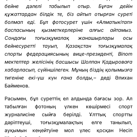
бейне дәлелі табылып отыр. Бұған дейін
құжаттардан білдік те, біз айтып отырған суреті
болмап еді. Бұл фотосурет үшін «Алматыкітап»
баспасының қызметкерлеріне алғыс айтамыз.
Сондағы тоғызқұмалақ жанашырлары осы
бейнесуретті тауып, Қазақстан тоғызқұмалақ
спорты федерациясының вице-президенті, Binom
мектептер желісінің басшысы Шолпан Қадыроваға
хабарласып, сүйіншілеген. Мұның біздің қолымызға
тигеніне екі-үш күн ғана болды,–
деді Әлихан
Байменов.
Расымен, бұл суреттің ел алдында бағасы зор. Ал
табылған фотоның үлкен көшірмесі спорт
журналисіне сыйға берілді. Ұлттық спортты
дәріптеуші, тоғызқұмалақтың елге танылып,
ауқымын кеңейтуіне мол үлес қосқан Несіп