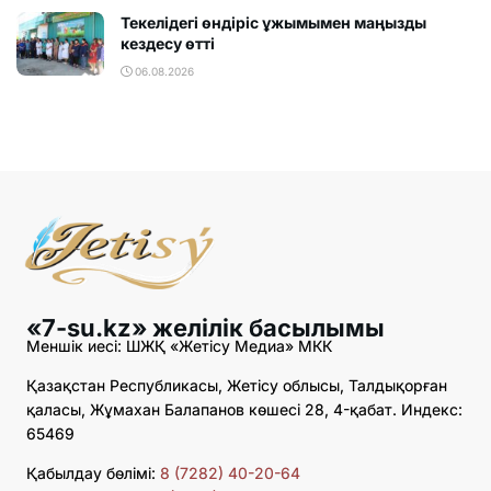
Текелідегі өндіріс ұжымымен маңызды
кездесу өтті
06.08.2026
«7-su.kz» желілік басылымы
Меншік иесі: ШЖҚ «Жетісу Медиа» МКК
Қазақстан Республикасы, Жетісу облысы, Талдықорған
қаласы, Жұмахан Балапанов көшесі 28, 4-қабат. Индекс:
65469
Қабылдау бөлімі:
8 (7282) 40-20-64