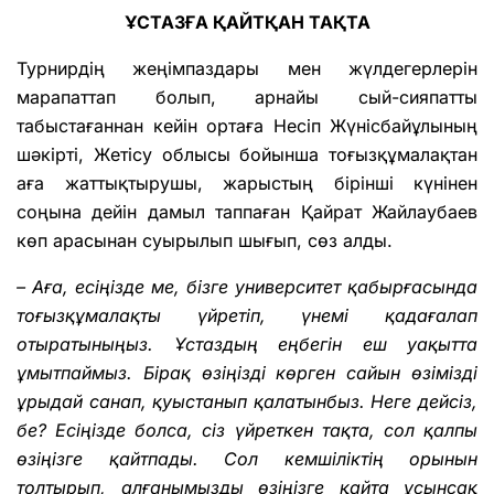
ҰСТАЗҒА ҚАЙТҚАН ТАҚТА
Турнирдің жеңімпаздары мен жүлдегерлерін
марапаттап болып, арнайы сый-сияпатты
табыстағаннан кейін ортаға Несіп Жүнісбайұлының
шәкірті, Жетісу облысы бойынша тоғызқұмалақтан
аға жаттықтырушы, жарыстың бірінші күнінен
соңына дейін дамыл таппаған Қайрат Жайлаубаев
көп арасынан суырылып шығып, сөз алды.
– Аға, есіңізде ме, бізге университет қабырғасында
тоғызқұмалақты үйретіп, үнемі қадағалап
отыратыныңыз. Ұстаздың еңбегін еш уақытта
ұмытпаймыз. Бірақ өзіңізді көрген сайын өзімізді
ұрыдай санап, қуыстанып қалатынбыз. Неге дейсіз,
бе? Есіңізде болса, сіз үйреткен тақта, сол қалпы
өзіңізге қайтпады. Сол кемшіліктің орынын
толтырып, алғанымызды өзіңізге қайта ұсынсақ