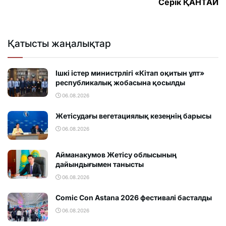
Серік ҚАНТАЙ
Қатысты жаңалықтар
Ішкі істер министрлігі «Кітап оқитын ұлт»
республикалық жобасына қосылды
06.08.2026
Жетісудағы вегетациялық кезеңнің барысы
06.08.2026
Айманакумов Жетісу облысының
дайындығымен танысты
06.08.2026
Comic Con Astana 2026 фестивалi басталды
06.08.2026