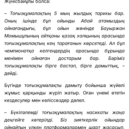
Жүнісбайұлы болса:
–
Тоғызқұмалақтың 5 мың жылдық тарихы бар.
Оның ішінде бұл ойынды Абай атамыздың
ойнағандығы, бұл ойын жөнінде Бауыржан
Момышұлының айтқаны қазақ халқының арасында
тоғызқұмалақтың кең тарағанын көрсетеді. Ал бұл
чемпионатқа келгендердің арасында бұрында
менімен ойнаған достарым бар. Бәріміз
тоғызқұмалақты бірге бастап, бірге дамыттық
, –
дейді.
Бүгінде тоғызқұмалақты дамыту бойынша жүйелі
жұмыс қарқынды жүріп жатыр. Оған үнемі өтетін
кездесулер мен келіссөздер дәлел.
–
Бүкіләлемді тоғызқұмалақтың насихаты жаңа
деңгейге көтерілді. Біз зияткерлік ойындар
ойнайтын үлкен платформалармен шарт жасасып,