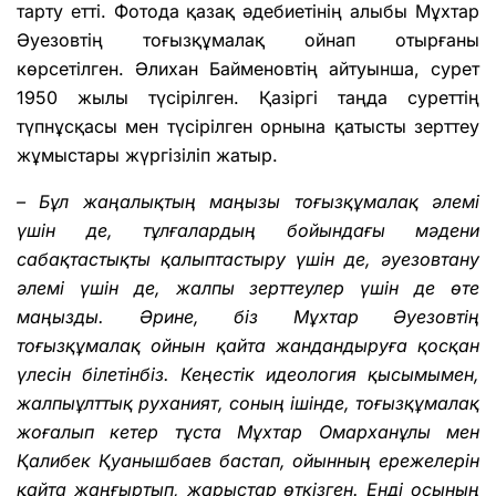
тарту етті. Фотода қазақ әдебиетінің алыбы Мұхтар
Әуезовтің тоғызқұмалақ ойнап отырғаны
көрсетілген. Әлихан Байменовтің айтуынша, сурет
1950 жылы түсірілген. Қазіргі таңда суреттің
түпнұсқасы мен түсірілген орнына қатысты зерттеу
жұмыстары жүргізіліп жатыр.
– Бұл жаңалықтың маңызы тоғызқұмалақ әлемі
үшін де, тұлғалардың бойындағы мәдени
сабақтастықты қалыптастыру үшін де, әуезовтану
әлемі үшін де, жалпы зерттеулер үшін де өте
маңызды. Әрине, біз Мұхтар Әуезовтің
тоғызқұмалақ ойнын қайта жандандыруға қосқан
үлесін білетінбіз. Кеңестік идеология қысымымен,
жалпыұлттық руханият, соның ішінде, тоғызқұмалақ
жоғалып кетер тұста Мұхтар Омарханұлы мен
Қалибек Қуанышбаев бастап, ойынның ережелерін
қайта жаңғыртып, жарыстар өткізген. Енді осының