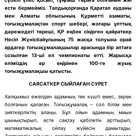
сүбелі үлес қосып, тұңғыш Төраға болғанын жиі
ести бермейміз. Талдықорғанда Қаратал ауданы
мен Алматы облысының Құрметті азаматы,
тоғызқұмалақтан спорт шебері, жоғары ұлттық
дәрежедегі төреші, ҚР еңбек сіңірген қайраткер
Несіп Жүнісбайұлының 75 жасқа толуына орай
ардагер тоғызқұмалақшылар арасында бір аптаға
созылған 13-ші ел чемпионаты өтті. Жарысқа
еліміздің әр өңірінен 100-ге жуық
тоғызқұмалақшы қатысты.
САЯСАТКЕР СЫЙЛАҒАН СУРЕТ
Халқымыз ежелден адамның тек күшті емес, зерек
болғанын қалаған. Тоғызқұмалақ – сол білім мен
зияткерліктің алаңы. Бұл ойын адамның миын
шынықтырып, есте сақтау қабілетін арттырып,
математикалық ойлау жүйесін дамытады.