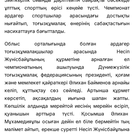
Зияткерлік ойынды дәріптейтін байрақты бәсекеде
ұлттық спорттың өрісі кеңейе түсті. Чемпионат
ардагер спортшылар арасындағы достықты
нығайтып, тоғызқұмалақ өнерінің сабақтастығын
насихаттауға бағытталды.
Облыс орталығында болған ардагер
тоғызқұмалақшылар арасында Несіп
Жүнісбайұлының құрметіне арналған ел
чемпионатының ашылуында Дүниежүзілік
тоғызқұмалақ федерациясының президенті, қоғам
және мемлекет қайраткері Әлихан Байменов арнайы
келіп, құттықтау сөз сөйледі. Артынша құрмет
көрсетіп, ақсақалдың иығына шапан жапты.
Көпшілік алдында мерейтой иесінің мерейін өсіріп,
қуанышын арттыра түсті. Қосымша Әлихан
Мұхамедияұлы осыған дейін ел біле бермейтін тың
мәлімет айтып, ерекше суретті Несіп Жүнісбайұлына