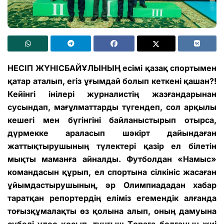
НЕСІП ЖҮНІСБАЙҰЛЫНЫҢ есімі қазақ спортымен
қатар аталып, егіз ұғымдай болып кеткені қашан?!
Кейінгі інілері журналистің жазғандарынан
сусындап, мағұлматтарды түгендеп, сол арқылы
кешегі мен бүгінгіні байланыстырып отырса,
дүрмекке араласып шәкірт дайындаған
жаттықтырушының түлектері қазір ел білетін
мықты маманға айналды. Футболдан «Намыс»
командасын құрып, ел спортына сілкініс жасаған
ұйымдастырушының, әр Олимпиададан хабар
таратқан репортердің еліміз егемендік алғанда
тоғызқұмалақты өз қолына алып, оның дамуына