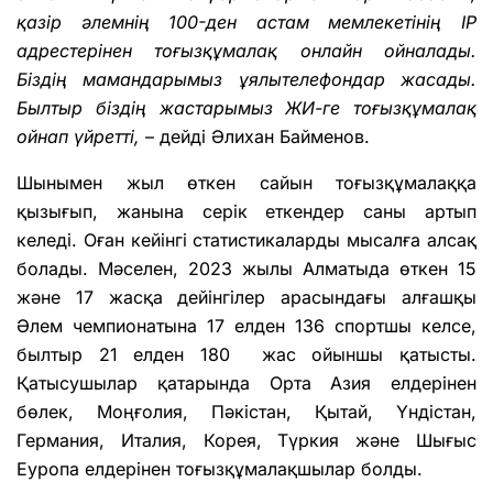
қазір әлемнің 100-ден астам мемлекетінің IP
адрестерінен тоғызқұмалақ онлайн ойналады.
Біздің мамандарымыз ұялытелефондар жасады.
Былтыр біздің жастарымыз ЖИ-ге тоғызқұмалақ
ойнап үйретті,
– дейді Әлихан Байменов.
Шынымен жыл өткен сайын тоғызқұмалаққа
қызығып, жанына серік еткендер саны артып
келеді. Оған кейінгі статистикаларды мысалға алсақ
болады. Мәселен, 2023 жылы Алматыда өткен 15
және 17 жасқа дейінгілер арасындағы алғашқы
Әлем чемпионатына 17 елден 136 спортшы келсе,
былтыр 21 елден 180 жас ойыншы қатысты.
Қатысушылар қатарында Орта Азия елдерінен
бөлек, Моңғолия, Пәкістан, Қытай, Үндістан,
Германия, Италия, Корея, Түркия және Шығыс
Еуропа елдерінен тоғызқұмалақшылар болды.