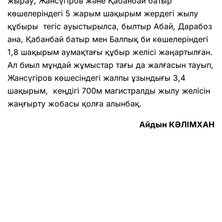
жырау, Жансүгіров және Қабанбай батыр
көшелеріндегі 5 жарым шақырым жердегі жылу
құбыры тегіс ауыстырылса, былтыр Абай, Дарабоз
ана, Қабанбай батыр мен Балпық би көшелеріндегі
1,8 шақырым аумақтағы құбыр желісі жаңартылған.
Ал биыл мұндай жұмыстар тағы да жалғасын тауып,
Жансүгіров көшесіндегі жалпы ұзындығы 3,4
шақырым, кеңдігі 700м магистралды жылу желісін
жаңғырту жобасы қолға алынбақ.
Айдын КӘЛІМХАН