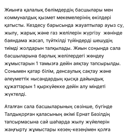
Жиынға қалалық бөлімдердің басшылары мен
коммуналдық қызмет мекемелерінің өкілдері
қатысты. Кездесу барысында жауаптылар ауыз су,
жылу, жарық және газ желілерін жүргізу жөнінде
баяндама жасап, түйткілді түйіндерді шешудің
тиімді жолдарын талқылады. Жиын соңында сала
басшыларына барлық желілердегі жөндеу
жұмыстарын 1 тамызға дейін аяқтау тапсырылды.
Сонымен қатар білім, денсаулық сақтау және
әлеуметтік нысандардың қысқа дайындық
құжаттарын 1 қыркүйекке дейін алу міндеті
жүктелді.
Аталған сала басшыларының сөзінше, бүгінде
Талдықорған қаласының әкімі Ернат Бәзілдің
тапсырмасына сай шаһарда жылу жүйелерін
жаңғырту жұмыстары кезең-кезеңімен қолға