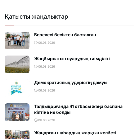
Қатысты жаңалықтар
Берекесі бесіктен басталған
06.08.2026
Жаңбырлатып суарудың тиімділігі
06.08.2026
Демократиялық үдерістің дамуы
06.08.2026
Талдықорғанда 41 отбасы жаңа баспана
кілтіне ие болды
06.08.2026
Жаңарған шаһардың жарқын келбеті