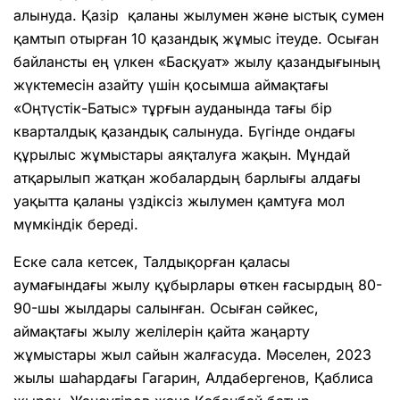
алынуда. Қазір қаланы жылумен және ыстық сумен
қамтып отырған 10 қазандық жұмыс ітеуде. Осыған
байлансты ең үлкен «Басқуат» жылу қазандығының
жүктемесін азайту үшін қосымша аймақтағы
«Оңтүстік-Батыс» тұрғын ауданында тағы бір
кварталдық қазандық салынуда. Бүгінде ондағы
құрылыс жұмыстары аяқталуға жақын. Мұндай
атқарылып жатқан жобалардың барлығы алдағы
уақытта қаланы үздіксіз жылумен қамтуға мол
мүмкіндік береді.
Еске сала кетсек, Талдықорған қаласы
аумағындағы жылу құбырлары өткен ғасырдың 80-
90-шы жылдары салынған. Осыған сәйкес,
аймақтағы жылу желілерін қайта жаңарту
жұмыстары жыл сайын жалғасуда. Мәселен, 2023
жылы шаһардағы Гагарин, Алдабергенов, Қаблиса