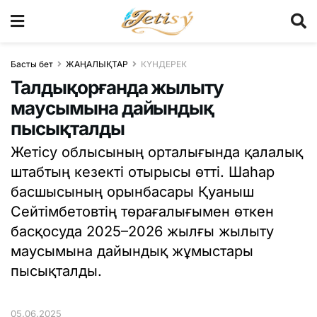
Басты бет
ЖАҢАЛЫҚТАР
КҮНДЕРЕК
Талдықорғанда жылыту
маусымына дайындық
пысықталды
Жетісу облысының орталығында қалалық
штабтың кезекті отырысы өтті. Шаһар
басшысының орынбасары Қуаныш
Сейтімбетовтің төрағалығымен өткен
басқосуда 2025–2026 жылғы жылыту
маусымына дайындық жұмыстары
пысықталды.
05.06.2025