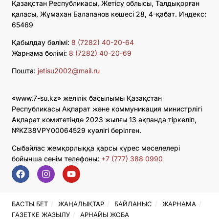
Қазақстан Республикасы, Жетісу облысы, Талдықорған
қаласы, Жұмахан Балапанов көшесі 28, 4-қабат. Индекс:
65469
Қабылдау бөлімі:
8 (7282) 40-20-64
Жарнама бөлімі:
8 (7282) 40-20-69
Пошта:
jetisu2002@mail.ru
«www.7-su.kz» желілік басылымы Қазақстан
Республикасы Ақпарат және коммуникация министрлігі
Ақпарат комитетінде 2023 жылғы 13 ақпанда тіркеліп,
№KZ38VPY00064529 куәлігі берілген.
Сыбайлас жемқорлыққа қарсы күрес мәселелері
бойынша сенім телефоны:
+7 (777) 388 0990
БАСТЫ БЕТ
ЖАҢАЛЫҚТАР
БАЙЛАНЫС
ЖАРНАМА
ГАЗЕТКЕ ЖАЗЫЛУ
АРНАЙЫ ЖОБА