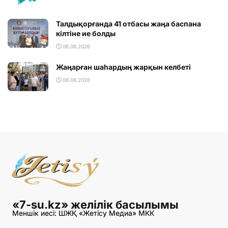
Талдықорғанда 41 отбасы жаңа баспана
кілтіне ие болды
06.08.2026
Жаңарған шаһардың жарқын келбеті
06.08.2026
«7-su.kz» желілік басылымы
Меншік иесі: ШЖҚ «Жетісу Медиа» МКК