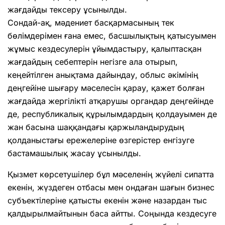
жағдайды тексеру ұсынылды.
Сондай-ақ, мәдениет басқармасының тек
бөлімдерімен ғана емес, басшылықтың қатысуымен
жұмыс кездесулерін ұйымдастыру, қалыптасқан
жағдайдың себептерін негізге ала отырып,
кеңейтілген анықтама дайындау, облыс әкімінің
деңгейіне шығару мәселесін қарау, қажет болған
жағдайда жергілікті атқарушы органдар деңгейінде
де, республикалық құрылымдардың қолдауымен де
жан басына шаққандағы қаржыландырудың
қолданыстағы ережелеріне өзгерістер енгізуге
бастамашылық жасау ұсынылды.
Қызмет көрсетушілер бұл мәселенің жүйелі сипатта
екенін, жүздеген отбасы мен ондаған шағын бизнес
субъектілеріне қатысты екенін және назардан тыс
қалдырылмайтынын баса айтты. Соңында кездесуге