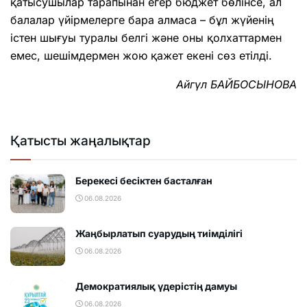
қатысушылар тарапынан егер бюджет бөлінсе, ал
балалар үйірмелерге бара алмаса – бұл жүйенің
істен шығуы туралы белгі және оны қолхаттармен
емес, шешімдермен жою қажет екені сөз етілді.
Айгүл БАЙБОСЫНОВА
Қатысты жаңалықтар
Берекесі бесіктен басталған
06.08.2026
Жаңбырлатып суарудың тиімділігі
06.08.2026
Демократиялық үдерістің дамуы
06.08.2026