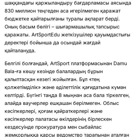
шаққандағы қаржыландыру бағдарламасы аясында
830 миллион теңгеден аса игерілмеген қаражат
бюджетке қайтарылғаны туралы ақпарат берді.
Оның басым бөлігі – шығармашылық тапсырыс
қаражаты. ArtSportEdu жеткізушілер қауымдастығы
деректері бойынша да осындай жағдай
қайталануда.
Белгілі болғандай, ArtSport платформасынан Damu
Bala-ға көшу кезінде балалардың бұрын
қалыптасқан кезегі жойылған. Бұл «тең
қолжетімділік» және әділеттілік қағидатына күмән
келтірді. Бүгінгі таңда 8 мыңнан аса бала тіркелген,
алайда ваучерлер ешқашан берілмеген. Облыс
кәсіпкерлері, қоғам қайраткерлері және
кәсіпкерлер палатасы өкілдерінің бірлескен
кездесуінде прокуратура мен сыбайлас
жемқорлыққа қарсы ведомство тарапынан аталған