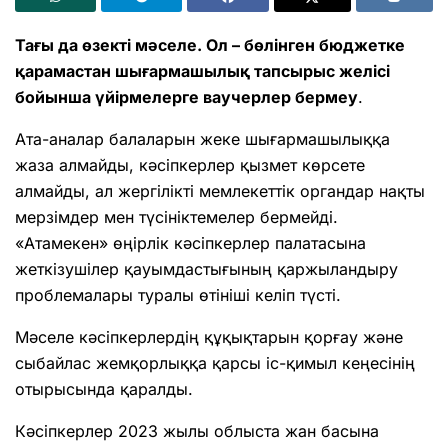
Тағы да өзекті мәселе. Ол – бөлінген бюджетке
қарамастан шығармашылық тапсырыс желісі
бойынша үйірмелерге ваучерлер бермеу
.
Ата-аналар балаларын жеке шығармашылыққа
жаза алмайды, кәсіпкерлер қызмет көрсете
алмайды, ал жергілікті мемлекеттік органдар нақты
мерзімдер мен түсініктемелер бермейді.
«Атамекен» өңірлік кәсіпкерлер палатасына
жеткізушілер қауымдастығының қаржыландыру
проблемалары туралы өтініші келіп түсті.
Мәселе кәсіпкерлердің құқықтарын қорғау және
сыбайлас жемқорлыққа қарсы іс-қимыл кеңесінің
отырысында қаралды.
Кәсіпкерлер 2023 жылы облыста жан басына